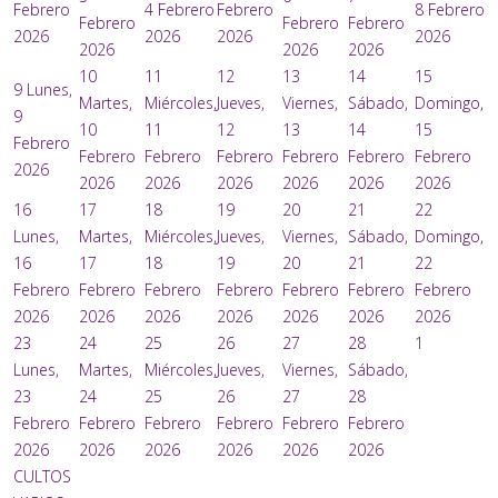
Febrero
4 Febrero
Febrero
8 Febrero
Febrero
Febrero
Febrero
2026
2026
2026
2026
2026
2026
2026
10
11
12
13
14
15
9
Lunes,
Martes,
Miércoles,
Jueves,
Viernes,
Sábado,
Domingo,
9
10
11
12
13
14
15
Febrero
Febrero
Febrero
Febrero
Febrero
Febrero
Febrero
2026
2026
2026
2026
2026
2026
2026
16
17
18
19
20
21
22
Lunes,
Martes,
Miércoles,
Jueves,
Viernes,
Sábado,
Domingo,
16
17
18
19
20
21
22
Febrero
Febrero
Febrero
Febrero
Febrero
Febrero
Febrero
2026
2026
2026
2026
2026
2026
2026
23
24
25
26
27
28
1
Lunes,
Martes,
Miércoles,
Jueves,
Viernes,
Sábado,
23
24
25
26
27
28
Febrero
Febrero
Febrero
Febrero
Febrero
Febrero
2026
2026
2026
2026
2026
2026
CULTOS