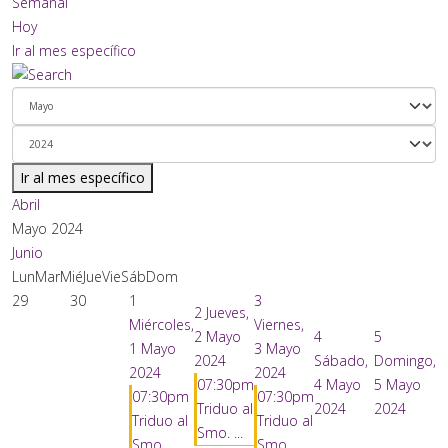
Semanal
Hoy
Ir al mes específico
Ir al mes específico
Abril
Mayo 2024
Junio
Lun
Mar
Mié
Jue
Vie
Sáb
Dom
29
30
1
3
2
Jueves,
Miércoles,
Viernes,
2 Mayo
4
5
1 Mayo
3 Mayo
2024
Sábado,
Domingo,
2024
2024
07:30pm
4 Mayo
5 Mayo
07:30pm
07:30pm
Triduo al
2024
2024
Triduo al
Triduo al
Smo. ...
Smo. ...
Smo. ...