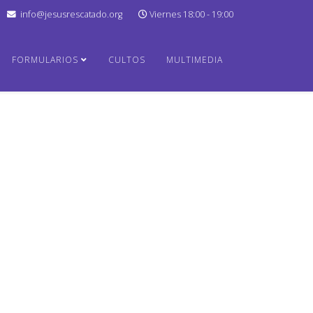
info@jesusrescatado.org
Viernes 18:00 - 19:00
FORMULARIOS
CULTOS
MULTIMEDIA