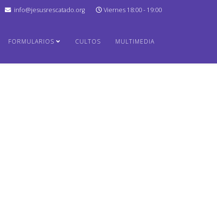
info@jesusrescatado.org
Viernes 18:00 - 19:00
FORMULARIOS
CULTOS
MULTIMEDIA