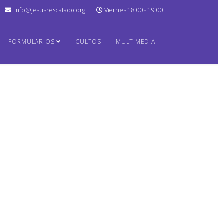
info@jesusrescatado.org
Viernes 18:00 - 19:00
FORMULARIOS
CULTOS
MULTIMEDIA