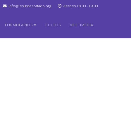
info@jesusrescatado.org
Viernes 18:00 - 19:00
FORMULARIOS
CULTOS
MULTIMEDIA